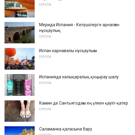
ЕУРОПА
Мерида Испания - Келушілерге арналған
нұсқаулық
ЕУРОПА
Испан карнавалы нұсқаулығы
ЕУРОПА
Испанияда халықаралық қоңырау шалу
ЕУРОПА
Камин де Сантьягодағы ең үлкен қауіп-қатер
ЕУРОПА
Саламанка қаласына бару