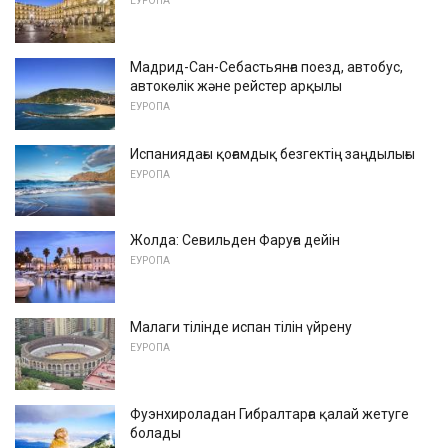
ЕУРОПА
Мадрид-Сан-Себастьянға поезд, автобус,
автокөлік және рейстер арқылы
ЕУРОПА
Испаниядағы қоғамдық безгектің заңдылығы
ЕУРОПА
Жолда: Севильден Фаруға дейін
ЕУРОПА
Малаги тілінде испан тілін үйрену
ЕУРОПА
Фуэнхироладан Гибралтарға қалай жетуге
болады