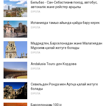
Бильбао - Сан-Себастианға поезд, автобус,
автокөлік және рейстер арқылы
ЕУРОПА
Испанияда тамыз айында қайда бару керек
ЕУРОПА
Мадридтен, Барселонадан және Малагиядан
Мұрсияға қалай жетуге болады
ЕУРОПА
Andalusia Tours-ден Кордова
ЕУРОПА
Севильден Ронда мен Артқа қалай жетуге
болады
ЕУРОПА
Барселондағы 100 іс