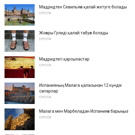
Мадридтен Севильяға қалай жетуге болады
ЕУРОПА
Жоғары Гулиді қалай табуға болады
ЕУРОПА
Мадридтегі қарсыластар
ЕУРОПА
Испанияның Малага қаласынан 12 күндік
сапарлар
ЕУРОПА
Малага мен Марбеладан Испанияға барыңыз
ЕУРОПА