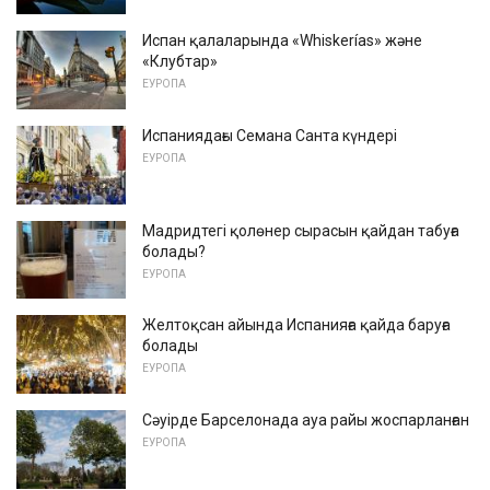
Испан қалаларында «Whiskerías» және
«Клубтар»
ЕУРОПА
Испаниядағы Семана Санта күндері
ЕУРОПА
Мадридтегі қолөнер сырасын қайдан табуға
болады?
ЕУРОПА
Желтоқсан айында Испанияға қайда баруға
болады
ЕУРОПА
Сәуірде Барселонада ауа райы жоспарланған
ЕУРОПА