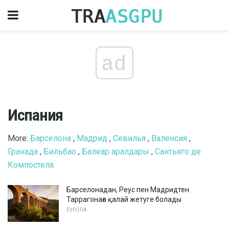
ad
Испания
More:
Барселона
,
Мадрид
,
Севилья
,
Валенсия
,
Гранада
,
Бильбао
,
Балеар аралдары
,
Сантьяго де
Компостела
Барселонадан, Реус пен Мадридтен
Таррагонаға қалай жетуге болады
ЕУРОПА