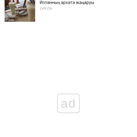
Испанның архата жаңаруы
ЕУРОПА
ad