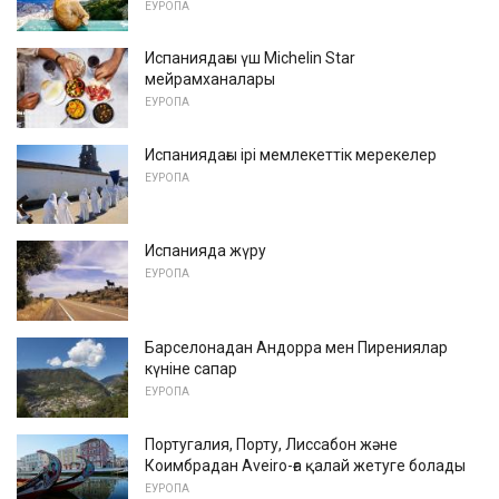
ЕУРОПА
Испаниядағы үш Michelin Star
мейрамханалары
ЕУРОПА
Испаниядағы ірі мемлекеттік мерекелер
ЕУРОПА
Испанияда жүру
ЕУРОПА
Барселонадан Андорра мен Пирениялар
күніне сапар
ЕУРОПА
Португалия, Порту, Лиссабон және
Коимбрадан Aveiro-ға қалай жетуге болады
ЕУРОПА