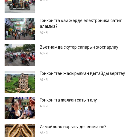
АЗИЯ
Гонконгта қай жерде электроника сатып
аламыз?
АЗИЯ
Вьетнамда скутер сапарын жоспарлау
АЗИЯ
Гонконгтан жасырылған Қытайды зерттеу
АЗИЯ
Гонконгта жалған сатып алу
АЗИЯ
Измайлово нарығы дегеніміз не?
АЗИЯ