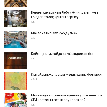
Пенанг қаласының Лебух Чулиядағы Түнгі
көшедегі тамақ көрінісін зерттеу
АЗИЯ
Макао сатып алу нұсқаулығы
АЗИЯ
Бейжіңде, Қытайда тағайындалған бар
АЗИЯ
Қытайдың Жаңа жыл жұлдыздары белгілері
АЗИЯ
Мьянмада алдын-ала төленген ұялы телефон
SIM-картасын сатып алу керек пе?
АЗИЯ