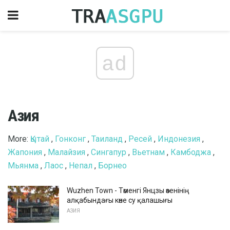
ad
Азия
More:
Қытай
,
Гонконг
,
Таиланд
,
Ресей
,
Индонезия
,
Жапония
,
Малайзия
,
Сингапур
,
Вьетнам
,
Камбоджа
,
Мьянма
,
Лаос
,
Непал
,
Борнео
Wuzhen Town - Төменгі Янцзы өзенінің
алқабындағы көне су қалашығы
АЗИЯ