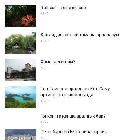
Rafflesia гүліне кіріспе
АЗИЯ
Қытайдың әсіресе тамаша орналасуы
АЗИЯ
Хакка деген кім?
АЗИЯ
Топ-Таиланд аралдары Кох-Саму
архипелагының маңында
АЗИЯ
Гонконгта қанша аралдық бар?
АЗИЯ
Петербургтегі Екатерина сарайы
АЗИЯ