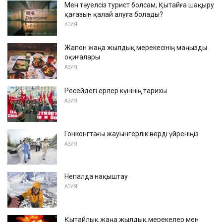
Мен тәуелсіз турист болсам, Қытайға шақыру
қағазын қалай алуға болады?
АЗИЯ
Жапон жаңа жылдық мерекесінің маңызды
оқиғалары
АЗИЯ
Ресейдегі ерлер күнінің тарихы
АЗИЯ
Гонконгтағы жауынгерлік өнерді үйреніңіз
АЗИЯ
Непалда нақыштау
АЗИЯ
Қытайлық жаңа жылдық мерекелер мен