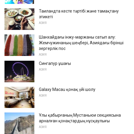
Таиландта кесте тәртібі және тамақтану
этикеті
АЗИЯ
Шанхайдағы інжу-маржаны сатып алу:
Жемчужинаның шеңбері, Азиядағы бірінші
зергерлік пос
АЗИЯ
Сингапур ұшағы
АЗИЯ
Galaxy Macau қонақ үйі шолу
АЗИЯ
Ұлы қабырғаның Мустаньюи секциясына
арналған қонақтардың нұсқаулығы
АЗИЯ