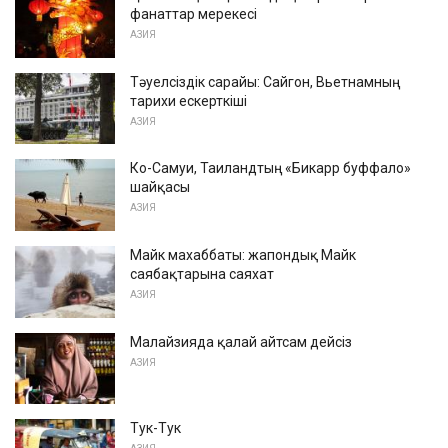
фанаттар мерекесі
АЗИЯ
Тәуелсіздік сарайы: Сайгон, Вьетнамның
тарихи ескерткіші
АЗИЯ
Ко-Самуи, Таиландтың «Бикарр буффало»
шайқасы
АЗИЯ
Майк махаббаты: жапондық Майк
саябақтарына саяхат
АЗИЯ
Малайзияда қалай айтсам дейсіз
АЗИЯ
Тук-Тук