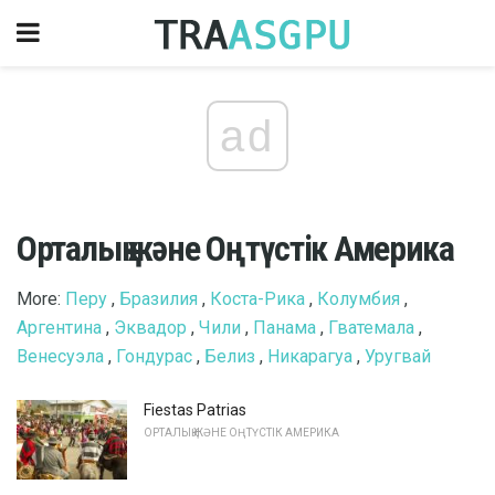
ad
Орталық және Оңтүстік Америка
More:
Перу
,
Бразилия
,
Коста-Рика
,
Колумбия
,
Аргентина
,
Эквадор
,
Чили
,
Панама
,
Гватемала
,
Венесуэла
,
Гондурас
,
Белиз
,
Никарагуа
,
Уругвай
Fiestas Patrias
ОРТАЛЫҚ ЖӘНЕ ОҢТҮСТІК АМЕРИКА