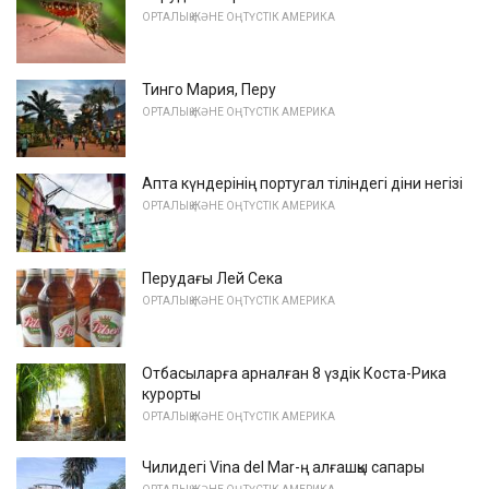
ОРТАЛЫҚ ЖӘНЕ ОҢТҮСТІК АМЕРИКА
Тинго Мария, Перу
ОРТАЛЫҚ ЖӘНЕ ОҢТҮСТІК АМЕРИКА
Апта күндерінің португал тіліндегі діни негізі
ОРТАЛЫҚ ЖӘНЕ ОҢТҮСТІК АМЕРИКА
Перудағы Лей Сека
ОРТАЛЫҚ ЖӘНЕ ОҢТҮСТІК АМЕРИКА
Отбасыларға арналған 8 үздік Коста-Рика
курорты
ОРТАЛЫҚ ЖӘНЕ ОҢТҮСТІК АМЕРИКА
Чилидегі Vina del Mar-ң алғашқы сапары