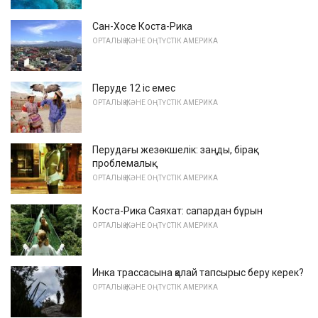
Сан-Хосе Коста-Рика
ОРТАЛЫҚ ЖӘНЕ ОҢТҮСТІК АМЕРИКА
Перуде 12 іс емес
ОРТАЛЫҚ ЖӘНЕ ОҢТҮСТІК АМЕРИКА
Перудағы жезөкшелік: заңды, бірақ
проблемалық
ОРТАЛЫҚ ЖӘНЕ ОҢТҮСТІК АМЕРИКА
Коста-Рика Саяхат: сапардан бұрын
ОРТАЛЫҚ ЖӘНЕ ОҢТҮСТІК АМЕРИКА
Инка трассасына қалай тапсырыс беру керек?
ОРТАЛЫҚ ЖӘНЕ ОҢТҮСТІК АМЕРИКА