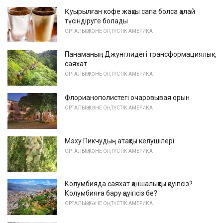
Қуырылған кофе жақсы сапа болса қалай
түсіндіруге болады
ОРТАЛЫҚ ЖӘНЕ ОҢТҮСТІК АМЕРИКА
Панаманың Джунглидегі трансформациялық
саяхат
ОРТАЛЫҚ ЖӘНЕ ОҢТҮСТІК АМЕРИКА
Флорианополистегі очаровывая орын
ОРТАЛЫҚ ЖӘНЕ ОҢТҮСТІК АМЕРИКА
Мэху Пикчудың атақты келушілері
ОРТАЛЫҚ ЖӘНЕ ОҢТҮСТІК АМЕРИКА
Колумбияда саяхат қаншалықты қауіпсіз?
Колумбияға бару қауіпсіз бе?
ОРТАЛЫҚ ЖӘНЕ ОҢТҮСТІК АМЕРИКА