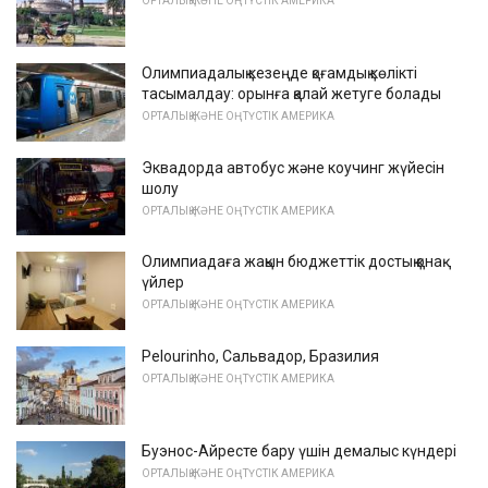
ОРТАЛЫҚ ЖӘНЕ ОҢТҮСТІК АМЕРИКА
Олимпиадалық кезеңде қоғамдық көлікті
тасымалдау: орынға қалай жетуге болады
ОРТАЛЫҚ ЖӘНЕ ОҢТҮСТІК АМЕРИКА
Эквадорда автобус және коучинг жүйесін
шолу
ОРТАЛЫҚ ЖӘНЕ ОҢТҮСТІК АМЕРИКА
Олимпиадаға жақын бюджеттік достық қонақ
үйлер
ОРТАЛЫҚ ЖӘНЕ ОҢТҮСТІК АМЕРИКА
Pelourinho, Сальвадор, Бразилия
ОРТАЛЫҚ ЖӘНЕ ОҢТҮСТІК АМЕРИКА
Буэнос-Айресте бару үшін демалыс күндері
ОРТАЛЫҚ ЖӘНЕ ОҢТҮСТІК АМЕРИКА