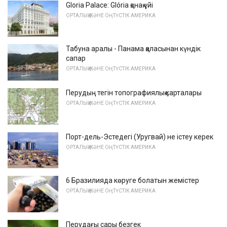
Gloria Palace: Glória қонақ үйі
ОРТАЛЫҚ ЖӘНЕ ОҢТҮСТІК АМЕРИКА
Табуна аралы - Панама қаласынан күндік
сапар
ОРТАЛЫҚ ЖӘНЕ ОҢТҮСТІК АМЕРИКА
Перудың тегін топографиялық карталары
ОРТАЛЫҚ ЖӘНЕ ОҢТҮСТІК АМЕРИКА
Порт-дель-Эстедегі (Уругвай) не істеу керек
ОРТАЛЫҚ ЖӘНЕ ОҢТҮСТІК АМЕРИКА
6 Бразилияда көруге болатын жемістер
ОРТАЛЫҚ ЖӘНЕ ОҢТҮСТІК АМЕРИКА
Перудағы сары безгек