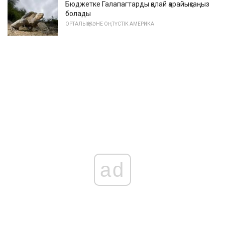
Бюджетке Галапагтарды қалай қарайықсаңыз
болады
ОРТАЛЫҚ ЖӘНЕ ОҢТҮСТІК АМЕРИКА
ad