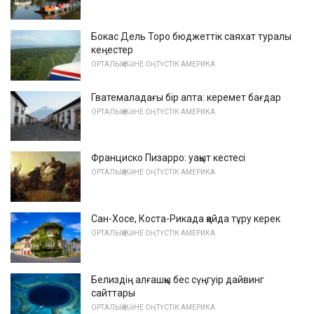
Бокас Дель Торо бюджеттік саяхат туралы
кеңестер
ОРТАЛЫҚ ЖӘНЕ ОҢТҮСТІК АМЕРИКА
Гватемаладағы бір апта: керемет бағдар
ОРТАЛЫҚ ЖӘНЕ ОҢТҮСТІК АМЕРИКА
Франциско Пизарро: уақыт кестесі
ОРТАЛЫҚ ЖӘНЕ ОҢТҮСТІК АМЕРИКА
Сан-Хосе, Коста-Рикада қайда тұру керек
ОРТАЛЫҚ ЖӘНЕ ОҢТҮСТІК АМЕРИКА
Белиздің алғашқы бес сүңгуір дайвинг
сайттары
ОРТАЛЫҚ ЖӘНЕ ОҢТҮСТІК АМЕРИКА