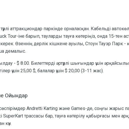
 түрлі аттракциондар паркінде орналасқан. Кабельді автокө
k Tour-іне барып, тауларды тауға көтеріңіз, онда 15-тен ас
 керек. Өзеннің дерлік кішкене ауылы, Стоун Тауэр Парк - қ
ша демалыс.
лдау - $ 8.00. Билеттерді әртүрлі шығындар үшін әрқайсылы
ілер үшін 25,00 $, балалар үшін $ 20,00 (3-11 жас).
әне Ойындар
өспірімдер Andretti Karting және Games-де, соңғы жарыс па
 SuperKart трассасы бар, тауға көтерілу қабырғасы мен арқ
н күн.