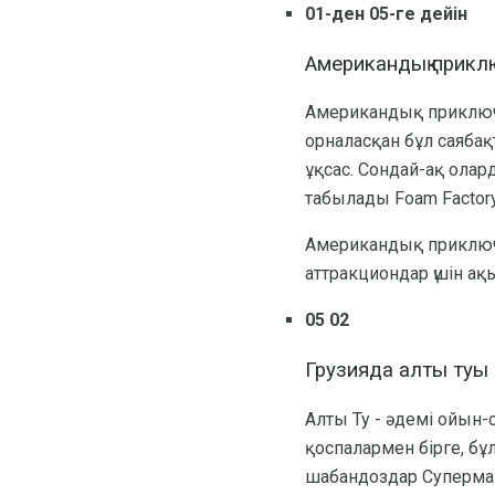
01-ден 05-ге дейін
Американдық прикл
Американдық приключе
орналасқан бұл саябақ
ұқсас. Сондай-ақ олар
табылады Foam Factor
Американдық приключе
аттракциондар үшін ақы
05 02
Грузияда алты туы
Алты Ту - әдемі ойын-
қоспалармен бірге, бұ
шабандоздар Суперман