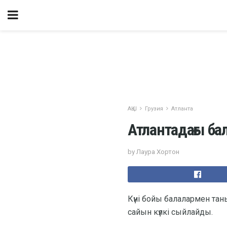
АҚШ
Грузия
Атланта
Атлантадағы б
by Лаура Хортон
Күні бойы балалармен тан
сайын күлкі сыйлайды.