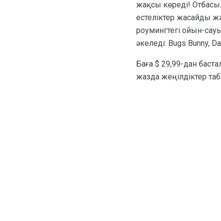
жақсы көреді! Отбасы
естеліктер жасайды ж
роумингтегі ойын-сауы
әкеледі: Bugs Bunny, D
Баға $ 29,99-дан баста
жазда жеңілдіктер таб