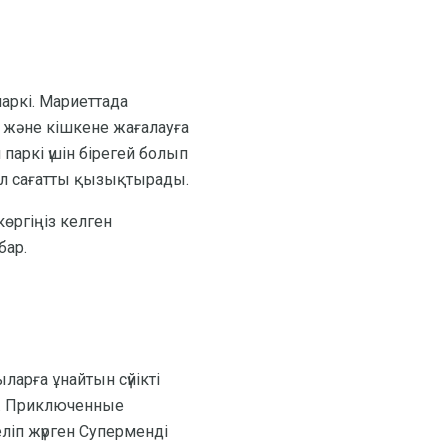
аркі. Мариеттада
а және кішкене жағалауға
паркі үшін бірегей болып
ол сағатты қызықтырады.
өргіңіз келген
бар.
арға ұнайтын сүйікті
ді. Приключенные
ліп жүрген Суперменді