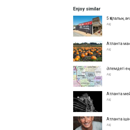
Enjoy similar
5 Қалалық а
АҚШ
Атланта ма
АҚШ
Әлемдегі е
АҚШ
Атланта мей
АҚШ
Атланта іші
АҚШ