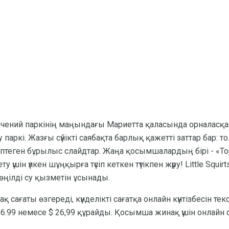
ний паркінің маңындағы Мариетта қаласында орналасқан,
 паркі. Жазғы сүйікті саябақта барлық қажетті заттар бар: 
теген бұрылыс слайдтар. Жаңа қосымшалардың бірі - «Торн
шін үлкен шұңқырға түсіп кеткен түтікпен жүру! Little Squirt
көңілді су қызметін ұсынады.
қ сағаты өзгереді, күнделікті сағатқа онлайн күнтізбесін тек
$ 36.99 немесе $ 26,99 құрайды. Қосымша жинақ үшін онлайн