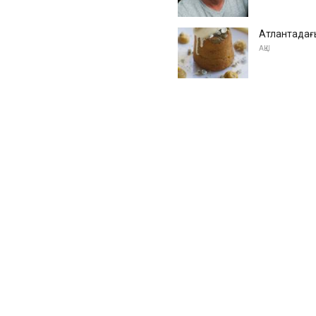
Атлантадағы
АҚШ