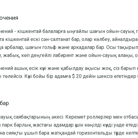
ючения
ний - кішкентай балаларға ыңғайлы шағын ойын-сауық п
та кішкентай ескі сән-салтанат бар, олар көлбеу, айналдыр
да арбалар, шағын гольф және аркадалар бар. Осы тақырып 
y, жабық, көп деңгейлі лабиринт және ойын-сауық алаңы, 
ний ашық есік күні және қабылдау ақысы жоқ, сіз барып к
 төлейсіз. Күні бойы бір адамға $ 20 дейін шексіз өтетіндер 
 бар
сауық саябақтарының әкесі. Керемет роллерлер мен отбасыл
л парк барлық жастағы адамдар үшін көңілді күнді уәде ете
а сияқты ұшып бара жатқандай горизонтальды түрде кепте