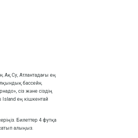
 Ақ Су, Атлантадағы ең
толқындық бассейн,
адо», сіз және сіздің
s Island ең кішкентай
серіңіз. Билеттер 4 футқа
 сатып алыңыз.