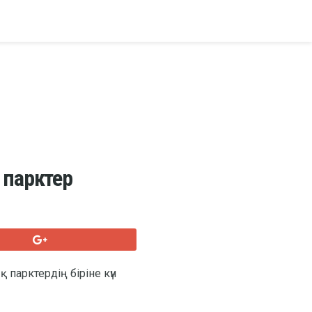
 парктер
парктердің біріне күн