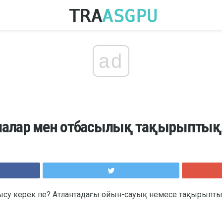
ad
алалар мен отбасылық тақырыптық
ысу керек пе? Атлантадағы ойын-сауық немесе тақырыптық 