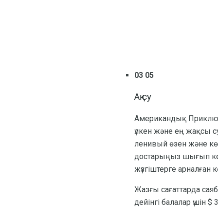
03 05
Ақ су
Американдық Приключе
үлкен және ең жақсы су
ленивый өзен және көп
достарыңыз шығып кету ү
жүзгіштерге арналған 
Жазғы сағаттарда саяба
дейінгі балалар үшін 