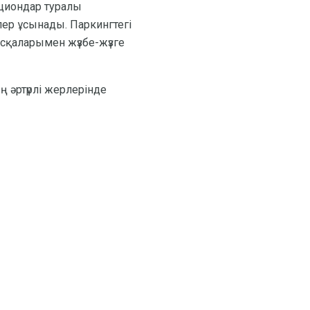
кциондар туралы
ер ұсынады. Паркингтегі
ұсқаларымен жүзбе-жүзге
ң әртүрлі жерлерінде