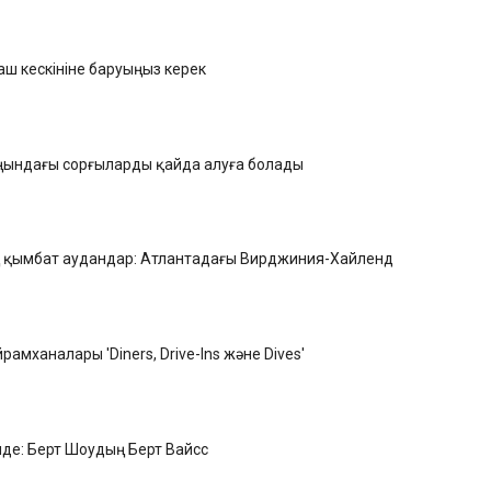
ғаш кескініне баруыңыз керек
ңындағы сорғыларды қайда алуға болады
ң қымбат аудандар: Атлантадағы Вирджиния-Хайленд
рамханалары 'Diners, Drive-Ins және Dives'
нде: Берт Шоудың Берт Вайсс