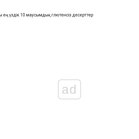
 ең үздік 10 маусымдық глютенсіз десерттер
ad