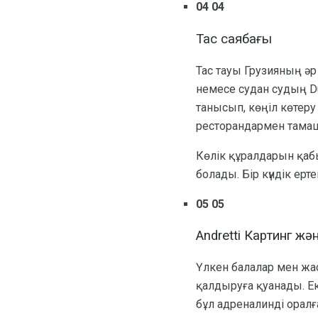
04 04
Тас саябағы
Тас тауы Грузияның әр
немесе судан судың Duc
танысып, көңіл көтеру
ресторандармен тама
Көлік құралдарын қабы
болады. Бір күндік ертег
05 05
Andretti Картинг ж
Үлкен балалар мен жас
қалдыруға қуанады. Екі
бұл адреналинді оралға