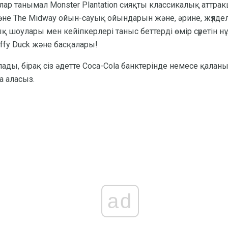
лар танымал Monster Plantation сияқты классикалық аттра
әне The Midway ойын-сауық ойындарын және, әрине, жүлдел
қ шоулары мен кейіпкерлері таныс беттерді өмір сүретін н
affy Duck және басқалары!
лады, бірақ сіз әдетте Coca-Cola банктерінде немесе қаланы
а аласыз.
ad