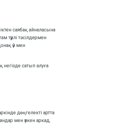
ліктен саябақ айналасына
там түрлі тәсілдермен
онақ үй мен
қ негізде сатып алуға
ркінде дөңгелекті артта
андар мен үлкен аркад,