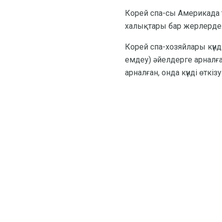
Корей спа-сы Америкада
халықтары бар жерлерде. 
Корей спа-хозяйлары күнді
емдеу) әйелдерге арналғ
арналған, онда күнді өткі