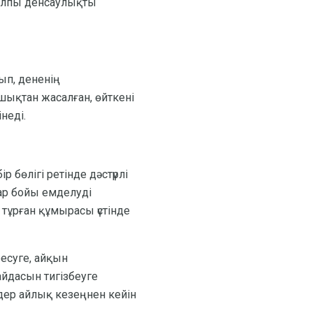
жалпы денсаулықты
ып, дененің
шықтан жасалған, өйткені
неді.
 бөлігі ретінде дәстүрлі
ар бойы емделуді
тұрған құмырасы үстінде
ресуге, айқын
йдасын тигізбеуге
лдер айлық кезеңнен кейін