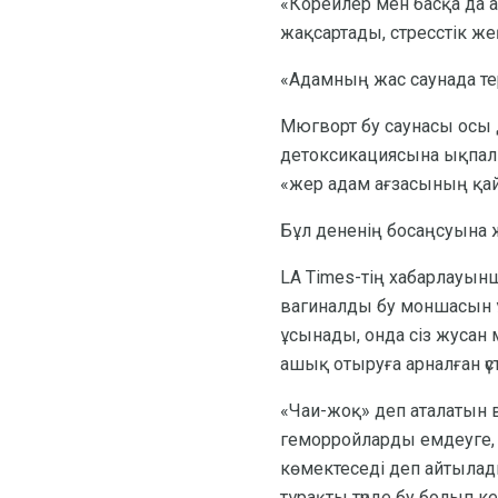
«Корейлер мен басқа да 
жақсартады, стресстік жең
«Адамның жас саунада тер
Мюгворт бу саунасы осы д
детоксикациясына ықпал е
«жер адам ағзасының қайн
Бұл дененің босаңсуына 
LA Times-тің хабарлауынша
вагиналды бу моншасын 
ұсынады, онда сіз жусан
ашық отыруға арналған үс
«Чаи-жоқ» деп аталатын в
геморройларды емдеуге, 
көмектеседі деп айтылады
тұрақты түрде бу болып ке