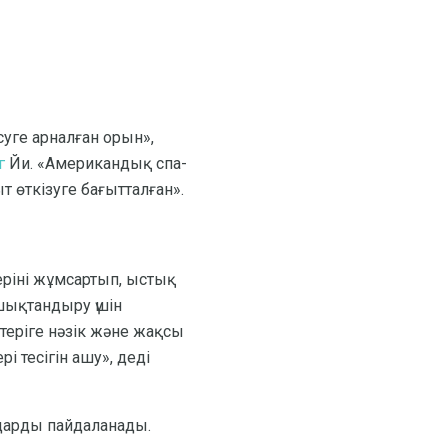
уге арналған орын»,
г
Йи. «Американдық спа-
т өткізуге бағытталған».
еріні жұмсартып, ыстық
шықтандыру үшін
 теріге нәзік және жақсы
і тесігін ашу», деді
лдарды пайдаланады.