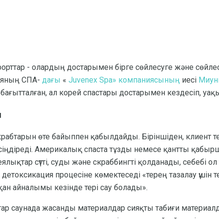
орттар - олардың достарымен бірге сөйлесуге және сөйлес
реяның СПА-
дағы
«
Juvenex Spa» компаниясының
иесі
Миун
 бағытталған, ал корей спастары достарымен кездесіп, уақы
ы
крабтарын өте байыппен қабылдайды. Біріншіден, клиент т
 сіңдіреді. Америкалық спаста тұзды немесе қантты қабыр
ялықтар сүтті, суды және скраббингті қолданады, себебі ол
л детоксикация процесіне көмектеседі «терең тазалау үшін тер
қан айналымы кезінде терi сау болады».
тар саунада жасанды материалдар сияқты табиғи материа