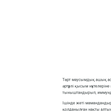
Төрт маусымдық ашық асп
әртүрлі қысым нүктелерін
тыныштандырып, иммундық 
Ішінде жеті мамандандыры
қолданылған нақты алтынм