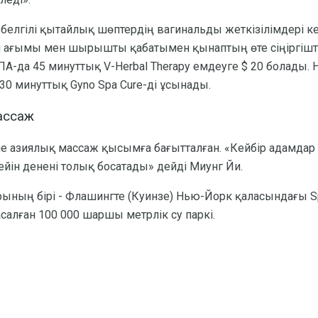
 белгілі қытайлық шөптердің вагинальды жеткізілімдері 
ан ағымы мен шырышты қабатымен қынаптың өте сіңіргішті
А-да 45 минуттық V-Herbal Therapy емдеуге $ 20 болады. 
0 минуттық Gyno Spa Cure-ді ұсынады.
ассаж
 азиялық массаж қысымға бағытталған. «Кейбір адамдар 
кейін денені толық босатады» дейді Миунг Йи.
рының бірі - Флашингте (Куинзе) Нью-Йорк қаласындағы Sp
салған 100 000 шаршы метрлік су паркі.