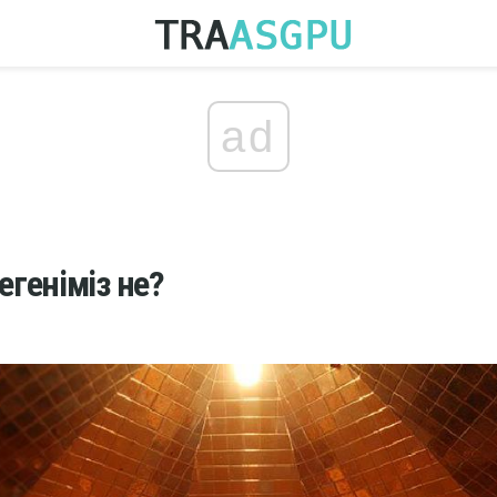
ad
егеніміз не?