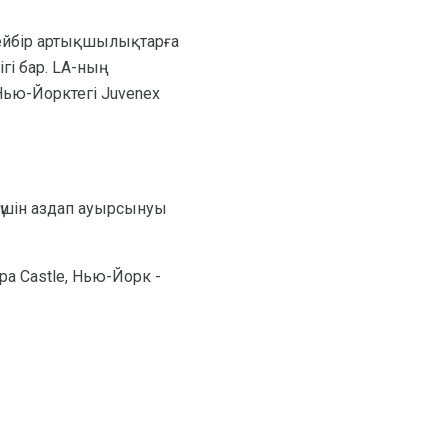
кейбір артықшылықтарға
гі бар. LA-ның
Нью-Йорктегі Juvenex
үшін аздап ауырсынуы
a Castle, Нью-Йорк -