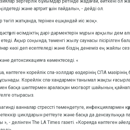
азиялар зергерлік бұйымдар ретінде жадағай, өйткені ол 
ілдетеді және артрит үшін пайдалы», - дейді ол.
 төгіп жатқанда, терінен ешқандай иіс жоқ».
әстүрлі өсімдіктің дәрі-дәрмектерін мұрын арқылы дем ал
теді. Ақыр соңында, төменгі жылу саунасы пісірілген бал
ар көзі деп есептеледі және біздің денеміз ең жайлы сезі
және детоксикацияға көмектеседі. «
, көптеген корейлік спа-холлдар өздерінің СПА мәзірінің бір
ұсынады. Корейлік спа-хандармен танымал жақсы ғасырл
 мен басқа шөптермен араласқан мюгворт шайының қайнап 
телге отырасыз.
агинді ванналар стрессті төмендетуге, инфекциялармен кү
етеккір циклдарын реттеуге және басқа да денсаулыққа па
 », - делінген The LA Times газеті. «Кореяда көптеген әйе
леді».