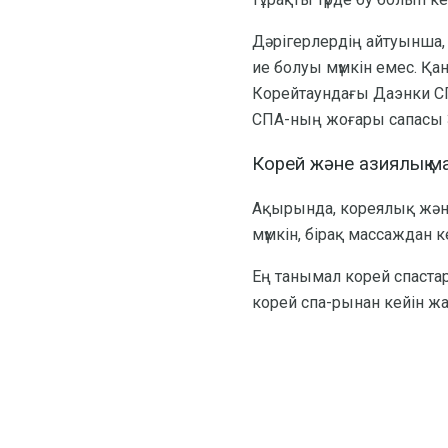
Дәрігерлердің айтуынша,
ие болуы мүмкін емес. Қ
Корейтаундағы Даэнки СП
СПА-ның жоғары сапасы 3
Корей және азиялық м
Ақырында, кореялық және
мүмкін, бірақ массаждан 
Ең танымал корей спаста
корей спа-рынан кейін жа