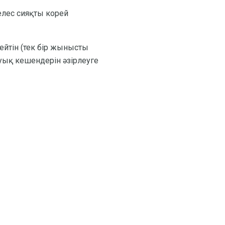
лес сияқты корей
тейтін (тек бір жынысты
уық кешендерін әзірлеуге