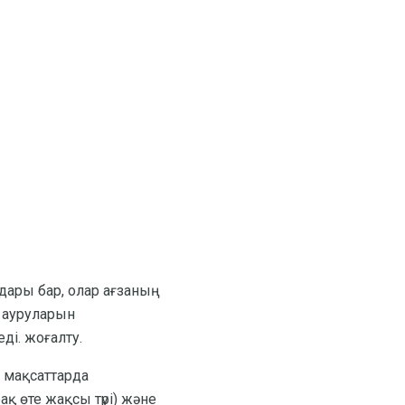
дары бар, олар ағзаның
т ауруларын
ді. жоғалту.
к мақсаттарда
қ өте жақсы түрі) және