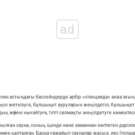
ad
ан астындағы бассейндерде әрбір «станцияда» аква ағын
е қол жеткізуге, бұлшықет ауруларын жеңілдетіп, бұлшықе
жүйені нығайтуға, тіпті салмақты жеңілдетуге көмектесе
лған сауна, соның ішінде көне заманнан көптеген дәрілі
ен қапталған. Басқа ғажайып сауналар жасыл, лес (топыра