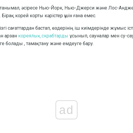
 танымал, әсіресе Нью-Йорк, Нью-Джерси және Лос-Андже
Бірақ корей корты кәрістер үшін ғана емес.
згі сағаттардан бастап, өздерінің іш киімдерінде жұмыс іс
ан арзан
кореялық скрабтарды
ұсынып, сауналар мен су-са
зуге болады , тамақтану және емдеуге бару.
ad