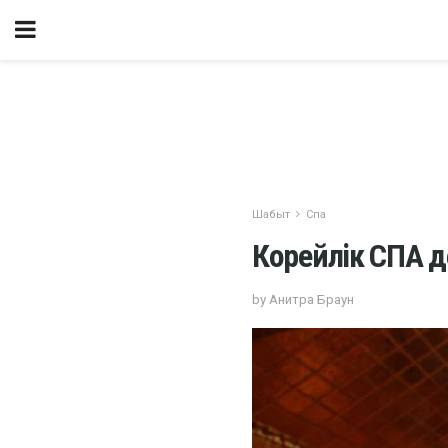
Шабыт
Спа
Корейлік СПА д
by Анитра Браун