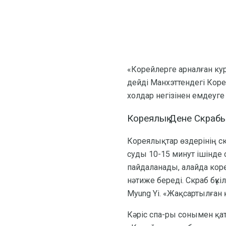
«Корейлерге арналған кур
дейді Манхэттендегі Ко
холдар негізінен емдеуге
Кореялық Дене Скраб
Кореялықтар өздерінің с
суды 10-15 минут ішінде
пайдаланады, алайда коре
нәтиже береді. Скраб бүкі
Myung Yi. «Жақсартылған 
Кәріс спа-ры сонымен қа